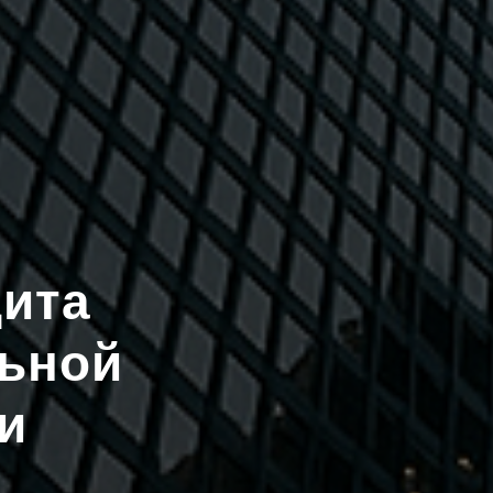
щита
льной
и