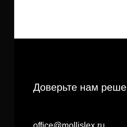
Доверьте нам реше
office@mollislex.ru